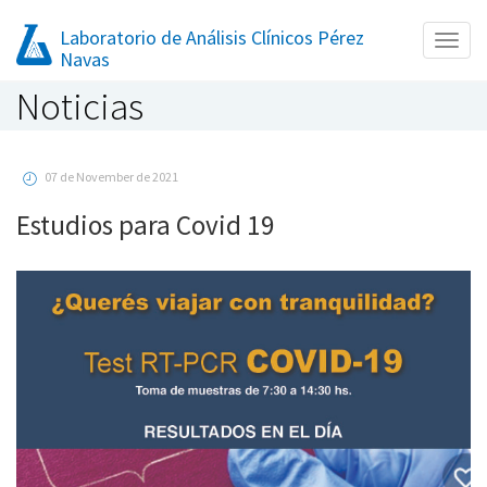
Laboratorio de Análisis Clínicos Pérez
Toggl
Navas
naviga
Noticias
07 de November de 2021
Estudios para Covid 19